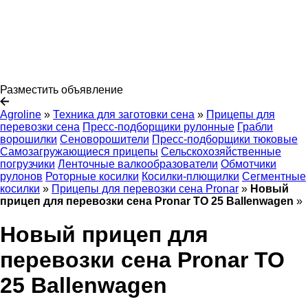
Разместить объявление
Agroline
»
Техника для заготовки сена
»
Прицепы для
перевозки сена
Пресс-подборщики рулонные
Грабли
ворошилки
Сеноворошители
Пресс-подборщики тюковые
Самозагружающиеся прицепы
Сельскохозяйственные
погрузчики
Ленточные валкообразователи
Обмотчики
рулонов
Роторные косилки
Косилки-плющилки
Сегментные
косилки
»
Прицепы для перевозки сена Pronar
»
Новый
прицеп для перевозки сена Pronar TO 25 Ballenwagen
»
Новый прицеп для
перевозки сена Pronar TO
25 Ballenwagen