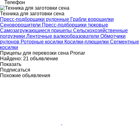
Телефон
Техника для заготовки сена
Пресс-подборщики рулонные
Грабли ворошилки
Сеноворошители
Пресс-подборщики тюковые
Самозагружающиеся прицепы
Сельскохозяйственные
погрузчики
Ленточные валкообразователи
Обмотчики
рулонов
Роторные косилки
Косилки-плющилки
Сегментные
косилки
Прицепы для перевозки сена Pronar
Найдено:
21 объявление
Показать
Подписаться
Похожие объявления