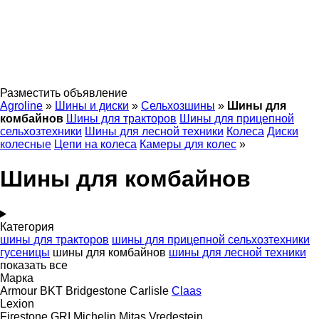
Разместить объявление
Agroline
»
Шины и диски
»
Сельхозшины
»
Шины для
комбайнов
Шины для тракторов
Шины для прицепной
сельхозтехники
Шины для лесной техники
Колеса
Диски
колесные
Цепи на колеса
Камеры для колес
»
Шины для комбайнов
Категория
шины для тракторов
шины для прицепной сельхозтехники
гусеницы
шины для комбайнов
шины для лесной техники
показать все
Марка
Armour
BKT
Bridgestone
Carlisle
Claas
Lexion
Firestone
GRI
Michelin
Mitas
Vredestein