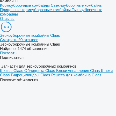
Комбайны
Кормоуборочные комбайны
Свеклоуборочные комбайны
Прицепные кормоуборочные комбайны
Тыквоуборочные
комбайны
Отзывы
4.3
Зерноуборочные комбайны Claas
Смотреть 90 отзывов
Зерноуборочные комбайны Claas
Найдено:
1474 объявления
Показать
Подписаться
Запчасти для зерноуборочных комбайнов
Шкивы Claas
Облицовка Claas
Блоки управления Claas
Шнеки
Claas
Гидроцилиндры Claas
Решета для комбайна Claas
Похожие объявления