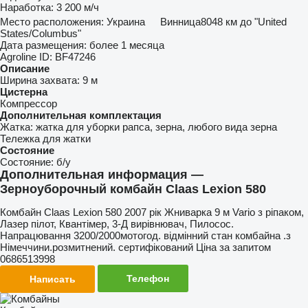
Наработка:
3 200 м/ч
Место расположения:
Украина
Винница
8048 км до "United
States/Columbus"
Дата размещения:
более 1 месяца
Agroline ID:
BF47246
Описание
Ширина захвата:
9 м
Цистерна
Компрессор
Дополнительная комплектация
Жатка:
жатка для уборки рапса, зерна, любого вида зерна
Тележка для жатки
Состояние
Состояние:
б/у
Дополнительная информация —
Зерноуборочный комбайн Claas Lexion 580
Комбайн Claas Lexion 580 2007 рік Жниварка 9 м Vario з ріпаком,
Лазер пілот, Квантімер, 3-Д вирівнювач, Пилосос.
Напрацювання 3200/2000мотогод. відмінний стан комбайна .з
Німеччини.розмитнений. сертифікований Ціна за запитом
0686513998
Телефон
Написать