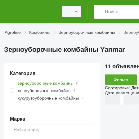
Agroline
Комбайны
Зерноуборочные комбайны
Зерноу
Зерноуборочные комбайны Yanmar
11 объявле
Категория
Фильтр
зерноуборочные комбайны
Сортировка
:
Дат
льноуборочные комбайны
Дата размещен
кукурузоуборочные комбайны
Марка