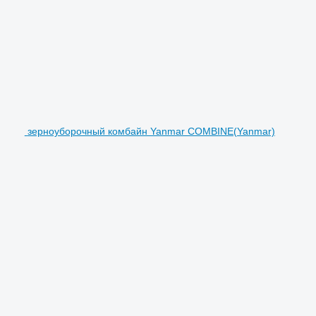
зерноуборочный комбайн Yanmar COMBINE(Yanmar)