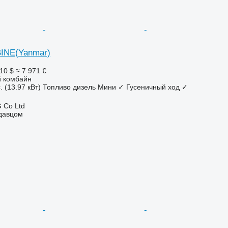
INE(Yanmar)
10 $
≈ 7 971 €
 комбайн
. (13.97 кВт)
Топливо
дизель
Мини
✓
Гусеничный ход
✓
 Co Ltd
одавцом