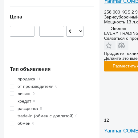
Yanmar COMB
9120
9600
258 000 KGS
2 9
9230
9610
Цена
Зерноуборочный
9240
9640
Мощность
13 л.с
Axial-Flow
9650
Япония
–
EVERY TRADING
9660
Связаться с пр
9670 STS
9680
Продаете техни
9750
Делайте это вме
9760 STS
Разместить
Тип объявления
9770
продажа
9780
от производителя
9860 STS
лизинг
9880
кредит
C-series
рассрочка
H-series
trade-in (обмен с доплатой)
M-series
12
обмен
S-series
Yanmar COMB
T-series