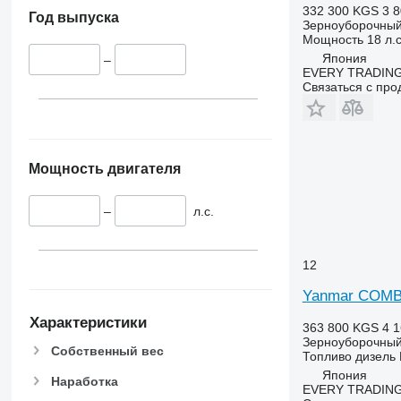
W-series
332 300 KGS
3 8
Год выпуска
X-series
Зерноуборочный
Мощность
18 л.с
Япония
–
EVERY TRADING
Связаться с пр
Мощность двигателя
–
л.с.
12
Yanmar COMB
Характеристики
363 800 KGS
4 1
Зерноуборочный
Собственный вес
Топливо
дизель
Япония
Наработка
EVERY TRADING