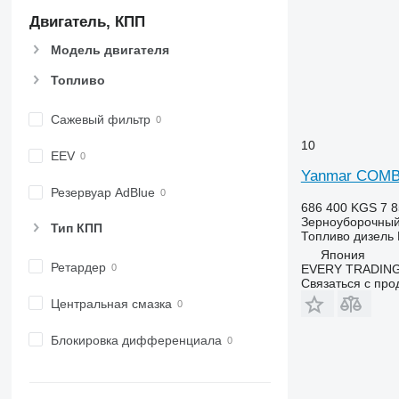
Двигатель, КПП
Модель двигателя
Топливо
Сажевый фильтр
10
EEV
Yanmar COMB
Резервуар AdBlue
686 400 KGS
7 8
Зерноуборочный
Тип КПП
Топливо
дизель
Япония
Ретардер
EVERY TRADING
Связаться с пр
Центральная смазка
Блокировка дифференциала