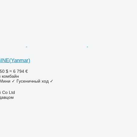
INE(Yanmar)
50 $
≈ 6 794 €
 комбайн
Мини
✓
Гусеничный ход
✓
 Co Ltd
одавцом