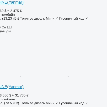
INE(Yanmar)
60 $
≈ 2 475 €
 комбайн
. (13.23 кВт)
Топливо
дизель
Мини
✓
Гусеничный ход
✓
 Co Ltd
одавцом
INE(Yanmar)
6 660 $
≈ 31 730 €
 комбайн
с. (73.5 кВт)
Топливо
дизель
Мини
✓
Гусеничный ход
✓