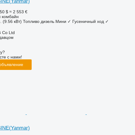
INE(Yanmar)
50 $
≈ 2 553 €
 комбайн
. (9.56 кВт)
Топливо
дизель
Мини
✓
Гусеничный ход
✓
 Co Ltd
одавцом
ку?
сте с нами!
 объявление
INE(Yanmar)