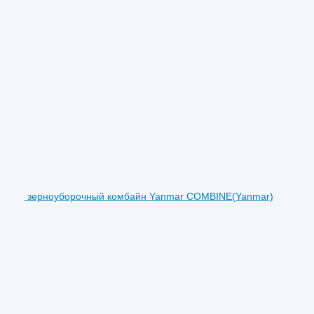
зерноуборочный комбайн Yanmar COMBINE(Yanmar)