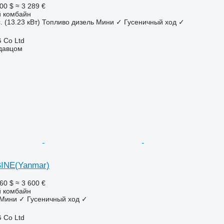
00 $
≈ 3 289 €
 комбайн
. (13.23 кВт)
Топливо
дизель
Мини
✓
Гусеничный ход
✓
 Co Ltd
одавцом
INE(Yanmar)
60 $
≈ 3 600 €
 комбайн
Мини
✓
Гусеничный ход
✓
 Co Ltd