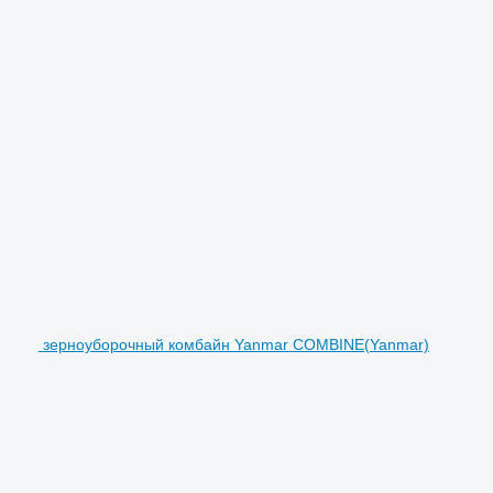
зерноуборочный комбайн Yanmar COMBINE(Yanmar)