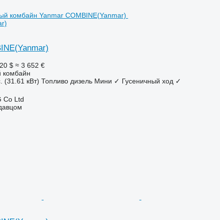
r)
INE(Yanmar)
20 $
≈ 3 652 €
 комбайн
. (31.61 кВт)
Топливо
дизель
Мини
✓
Гусеничный ход
✓
 Co Ltd
одавцом