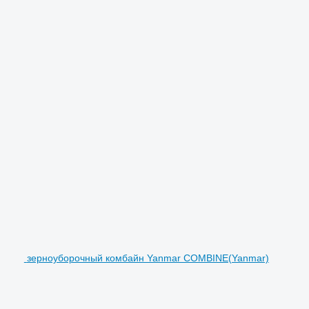
зерноуборочный комбайн Yanmar COMBINE(Yanmar)