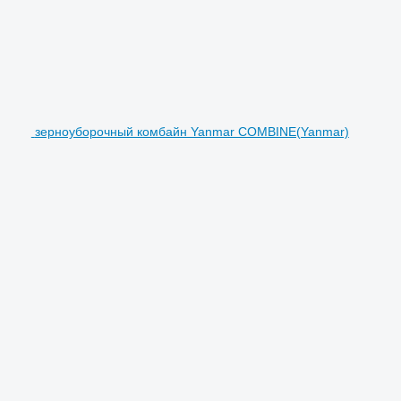
зерноуборочный комбайн Yanmar COMBINE(Yanmar)