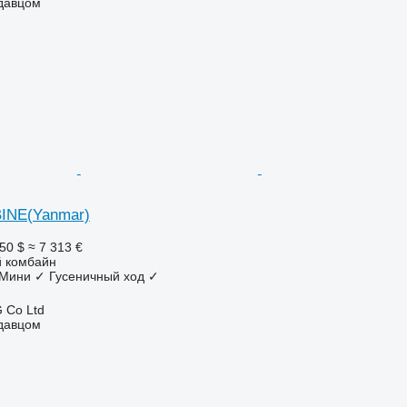
одавцом
INE(Yanmar)
50 $
≈ 7 313 €
 комбайн
Мини
✓
Гусеничный ход
✓
 Co Ltd
одавцом