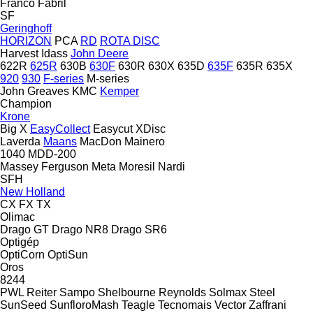
Franco Fabril
SF
Geringhoff
HORIZON
PCA
RD
ROTA DISC
Harvest
Idass
John Deere
622R
625R
630B
630F
630R
630X
635D
635F
635R
635X
920
930
F-series
M-series
John Greaves
KMC
Kemper
Champion
Krone
Big X
EasyCollect
Easycut
XDisc
Laverda
Maans
MacDon
Mainero
1040
MDD-200
Massey Ferguson
Meta
Moresil
Nardi
SFH
New Holland
CX
FX
TX
Olimac
Drago GT
Drago NR8
Drago SR6
Optigép
OptiCorn
OptiSun
Oros
8244
PWL
Reiter
Sampo
Shelbourne Reynolds
Solmax Steel
SunSeed
SunfloroMash
Teagle
Tecnomais
Vector
Zaffrani