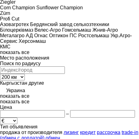
Ziegler
Corn Champion
Sunflower Champion
Zürn
Profi Cut
Азовагротех
Бердянский завод сельхозтехники
Білоцерківмаз
Велес-Агро
Гомсельмаш
Жнив-Агро
Металагро АД
Огнас
Оптикон
ПС
Ростсельмаш
Укр.Агро-
Сервис
Херсонмаш
КМС
показать все
Место расположения
Поиск по радиусу
Кыргызстан
другие
Украина
показать все
показать все
Цена
–
Тип объявления
продажа
от производителя
лизинг
кредит
рассрочка
trade-in
(обмен с доплатой)
обмен