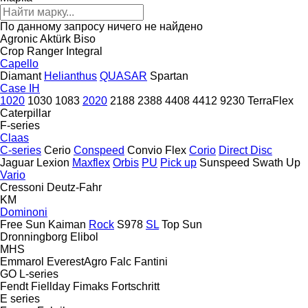
По данному запросу ничего не найдено
Agronic
Aktürk
Biso
Crop Ranger
Integral
Capello
Diamant
Helianthus
QUASAR
Spartan
Case IH
1020
1030
1083
2020
2188
2388
4408
4412
9230
TerraFlex
Caterpillar
F-series
Claas
C-series
Cerio
Conspeed
Convio Flex
Corio
Direct Disc
Jaguar
Lexion
Maxflex
Orbis
PU
Pick up
Sunspeed
Swath Up
Vario
Cressoni
Deutz-Fahr
KM
Dominoni
Free Sun
Kaiman
Rock
S978
SL
Top Sun
Dronningborg
Elibol
MHS
Emmarol
EverestAgro
Falc
Fantini
GO
L-series
Fendt
Fiellday
Fimaks
Fortschritt
E series