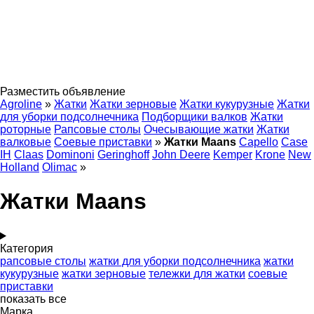
Разместить объявление
Agroline
»
Жатки
Жатки зерновые
Жатки кукурузные
Жатки
для уборки подсолнечника
Подборщики валков
Жатки
роторные
Рапсовые столы
Очесывающие жатки
Жатки
валковые
Соевые приставки
»
Жатки Maans
Capello
Case
IH
Claas
Dominoni
Geringhoff
John Deere
Kemper
Krone
New
Holland
Olimac
»
Жатки Maans
Категория
рапсовые столы
жатки для уборки подсолнечника
жатки
кукурузные
жатки зерновые
тележки для жатки
соевые
приставки
показать все
Марка