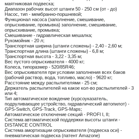
маятниковая подвеска;
Диапазон рабочих высот штанги 50 - 250 см (от - до)
Насос, тип - мембранно-поршневой;
Функционал насоса (заполнение, смешивание,
опрыскивание, промывка) заполнение, смешивание,
опрыскивание, промывка;
Смешивание - гидравлическая мешалка;
Рукомойник - 20 л;
Транспортная ширина (штанги сложены) - 2,40 - 2,60 м;
Транспортная длина (штанги сложены) - 6,8 м;
Транспортная высота - 3,22 - 3,35 м;
Вес пустого опрыскивателя - 4000 кг;
Колеса, типоразмер - 520/85R46;
Вес опрыскивателя при условии заполнения всех баков
(рабочий раствор, вода, топливо, масло) - 9620 кг;
Расстояние между распылителями - 25 см;
Держатель распылителей на какое кол-во распылителей - 3
или 4;
Тип автоматическое вождение (курсоуказатель,
подруливающее устройство, гидравлический автопилот) -
GPS-Switch, GPS-Track, GPS-Maps;
Автоматическое отключение секций - PROFI I, II;
Система автоматической поддержки высоты штанги -
DISTANCE CONTROL
Система амортизации опрыскивателя (подвеска оси) -
пневматическая подвеска (патент Amazone)