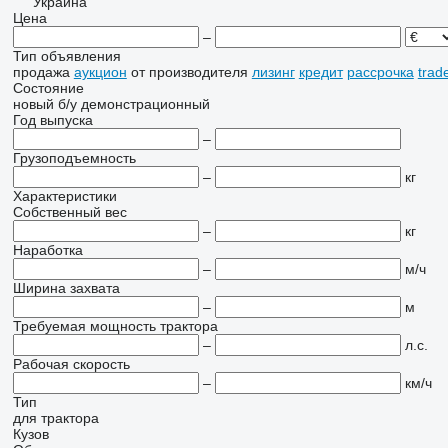
Украина
Цена
–
Тип объявления
продажа
аукцион
от производителя
лизинг
кредит
рассрочка
trad
Состояние
новый
б/у
демонстрационный
Год выпуска
–
Грузоподъемность
–
кг
Характеристики
Собственный вес
–
кг
Наработка
–
м/ч
Ширина захвата
–
м
Требуемая мощность трактора
–
л.с.
Рабочая скорость
–
км/ч
Тип
для трактора
Кузов