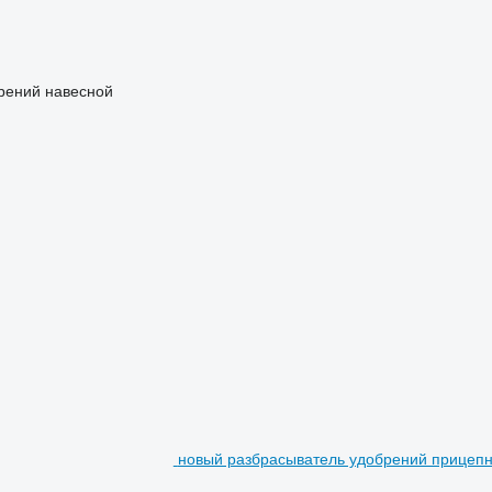
рений навесной
новый разбрасыватель удобрений прицепн