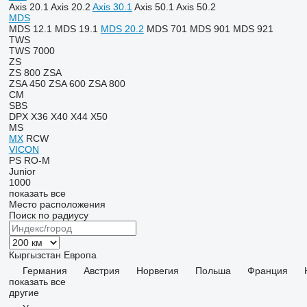
Axis 20.1
Axis 20.2
Axis 30.1
Axis 50.1
Axis 50.2
MDS
MDS 12.1
MDS 19.1
MDS 20.2
MDS 701
MDS 901
MDS 921
TWS
TWS 7000
ZS
ZS 800
ZSA
ZSA 450
ZSA 600
ZSA 800
CM
SBS
DPX
X36
X40
X44
X50
MS
MX
RCW
VICON
PS
RO-M
Junior
1000
показать все
Место расположения
Поиск по радиусу
Кыргызстан
Европа
Германия
Австрия
Норвегия
Польша
Франция
показать все
другие