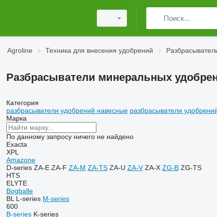
Agroline
Техника для внесения удобрений
Разбрасывател
Разбрасыватели минеральных удобре
Категория
разбрасыватели удобрений навесные
разбрасыватели удобрени
Марка
По данному запросу ничего не найдено
Exacta
XPL
Amazone
D-series
ZA-E
ZA-F
ZA-M
ZA-TS
ZA-U
ZA-V
ZA-X
ZG-B
ZG-TS
HTS
ELYTE
Bogballe
BL
L-series
M-series
600
B-series
K-series