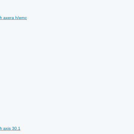
h axera h/emc
 axis 30.1