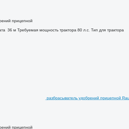
брений прицепной
ата
36 м
Требуемая мощность трактора
80 л.с.
Тип
для трактора
разбрасыватель удобрений прицепной Ra
брений прицепной