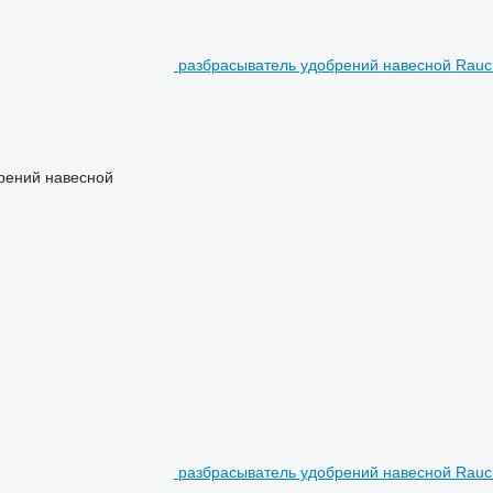
разбрасыватель удобрений навесной Rauc
рений навесной
разбрасыватель удобрений навесной Rauch