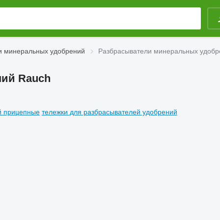
и минеральных удобрений
Разбрасыватели минеральных удобр
ний Rauch
й прицепные
тележки для разбрасывателей удобрений