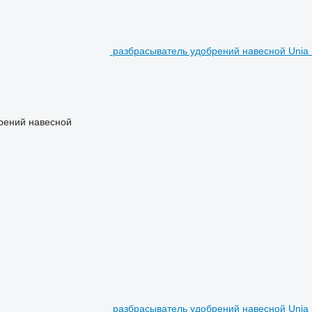
разбрасыватель удобрений навесной Unia
рений навесной
разбрасыватель удобрений навесной Unia