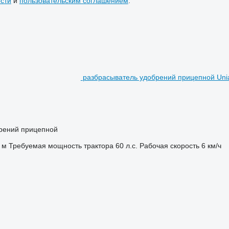
сти
и
пользовательским соглашением
.
разбрасыватель удобрений прицепной Un
брений прицепной
 м
Требуемая мощность трактора
60 л.с.
Рабочая скорость
6 км/ч