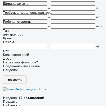
Ширина захвата
–
м
Требуемая мощность трактора
–
л.с.
Рабочая скорость
–
км/ч
Тип
для трактора
Кузов
Объем
–
м³
Оси
Количество осей
1 ось
Не хватает фильтров?
Предложить изменение
Найдено:
-
показать
Информация о Unia
Найдено:
19 объявлений
Показать
Найдено:
-