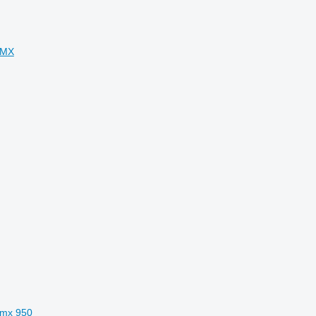
 MX
 mx 950