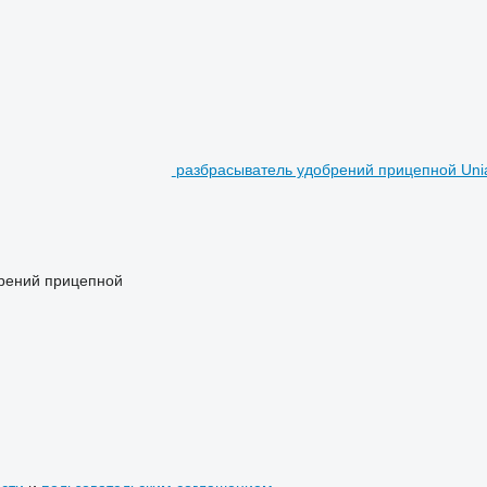
разбрасыватель удобрений прицепной Uni
брений прицепной