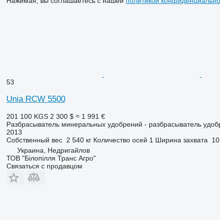
Нажимая, вы соглашаетесь с нашей
политикой конфиденциально
53
Unia RCW 5500
201 100 KGS
2 300 $
≈ 1 991 €
Разбрасыватель минеральных удобрений - разбрасыватель удо
2013
Собственный вес
2 540 кг
Количество осей
1
Ширина захвата
10
Украина, Недригайлов
ТОВ "Білопілля Транс Агро"
Связаться с продавцом