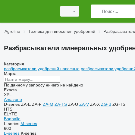
Agroline
Техника для внесения удобрений
Разбрасывател
Разбрасыватели минеральных удобрен
Категория
разбрасыватели удобрений навесные
разбрасыватели удобрени
Марка
По данному запросу ничего не найдено
Exacta
XPL
Amazone
D-series
ZA-E
ZA-F
ZA-M
ZA-TS
ZA-U
ZA-V
ZA-X
ZG-B
ZG-TS
HTS
ELYTE
Bogballe
L-series
M-series
600
B-series
K-series