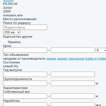
VICON
PS
RO-M
Junior
1000
показать все
Место расположения
Поиск по радиусу
Кыргызстан
другие
Украина
Цена
–
Тип объявления
продажа
от производителя
лизинг
кредит
рассрочка
trade-in (об
Состояние
новый
б/у
Год выпуска
–
Грузоподъемность
–
кг
Характеристики
Собственный вес
–
кг
Наработка
–
м/ч