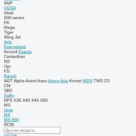
ANP
CGSA
Ideal
500-series
FA
Mega
Tiger
Wing Jet
Axis
Kverneland
Accord
Exacta
Centerliner
NS
Upr
FD
Rauch
AGT
Alpha
Axent
Axeo
Axera
Axis
Komet
MDS
TWS
ZS
CM
SBS
Sulky
DPX
X36
X40
X44
X50
MS
Unia
MX
MX 850
RCW