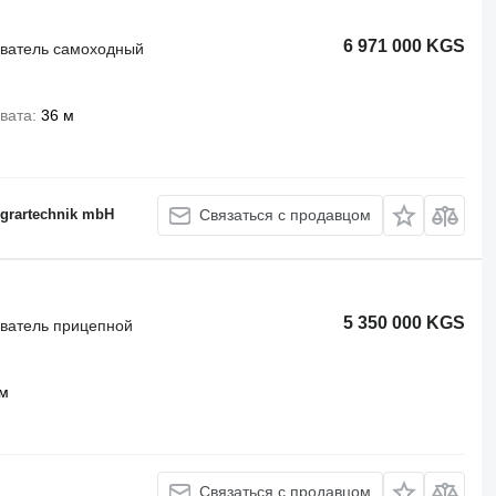
6 971 000 KGS
иватель самоходный
вата
36 м
Agrartechnik mbH
Связаться с продавцом
5 350 000 KGS
иватель прицепной
 м
Связаться с продавцом