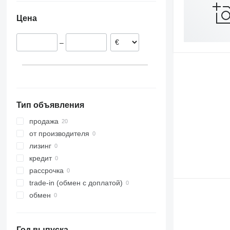
Австрия
M-series
Цена
Дания
–
Тип объявления
продажа
от производителя
лизинг
кредит
рассрочка
trade-in (обмен с доплатой)
обмен
Год выпуска