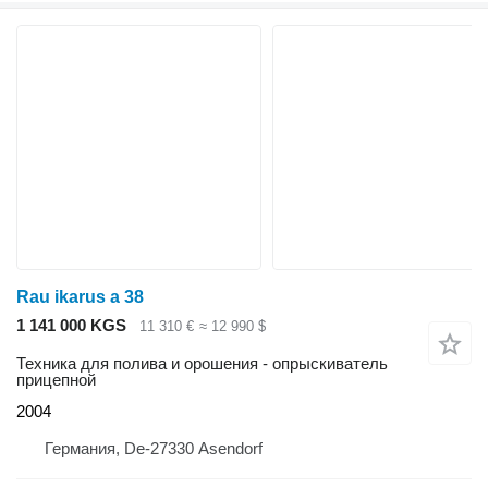
Rau ikarus a 38
1 141 000 KGS
11 310 €
≈ 12 990 $
Техника для полива и орошения - опрыскиватель
прицепной
2004
Германия, De-27330 Asendorf