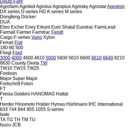
Deutz-Fahr
Agrofarm
Agrokid
Agrolux
Agroplus
Agrosky
Agrostar
Agrotron
DX series
D series
HD
K series
M series
Dongfeng
Dücker
DUA
Ebro
Eicher
Eney
Erkunt
Euro Shatal
Eurotrac
FarmLead
Farmall
Farmer
Farmtrac
Fendt
Cargo
F-series
Vario
Xylon
Ferrari
Fiat
180-90
500
Fliegl
Ford
3000
4000
4600
4610
5000
5600
5610
6600
6610
6640
8210
8630
County
Dexta
TW
TW10
TW15
TW25
Fordson
Major
Super Major
Fortschritt
Foton
FT
Fresia
Goldoni
HANOMAG
Hattat
T
Herder
Hinomoto
Holder
Hymas
Hürlimann
IHC
International
633
744
844
955
1055
S-series
Iseki
TA
TG
TH
TM
TU
Isuzu
JCB