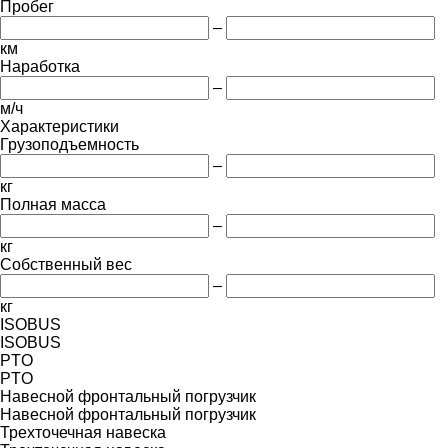
Пробег
–
км
Наработка
–
м/ч
Характеристики
Грузоподъемность
–
кг
Полная масса
–
кг
Собственный вес
–
кг
ISOBUS
ISOBUS
PTO
PTO
Навесной фронтальный погрузчик
Навесной фронтальный погрузчик
Трехточечная навеска