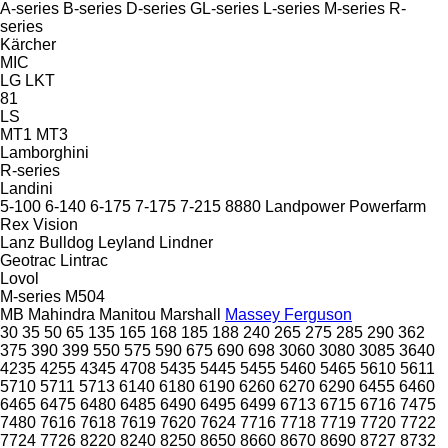
A-series
B-series
D-series
GL-series
L-series
M-series
R-
series
Kärcher
MIC
LG
LKT
81
LS
MT1
MT3
Lamborghini
R-series
Landini
5-100
6-140
6-175
7-175
7-215
8880
Landpower
Powerfarm
Rex
Vision
Lanz Bulldog
Leyland
Lindner
Geotrac
Lintrac
Lovol
M-series
M504
MB
Mahindra
Manitou
Marshall
Massey Ferguson
30
35
50
65
135
165
168
185
188
240
265
275
285
290
362
375
390
399
550
575
590
675
690
698
3060
3080
3085
3640
4235
4255
4345
4708
5435
5445
5455
5460
5465
5610
5611
5710
5711
5713
6140
6180
6190
6260
6270
6290
6455
6460
6465
6475
6480
6485
6490
6495
6499
6713
6715
6716
7475
7480
7616
7618
7619
7620
7624
7716
7718
7719
7720
7722
7724
7726
8220
8240
8250
8650
8660
8670
8690
8727
8732