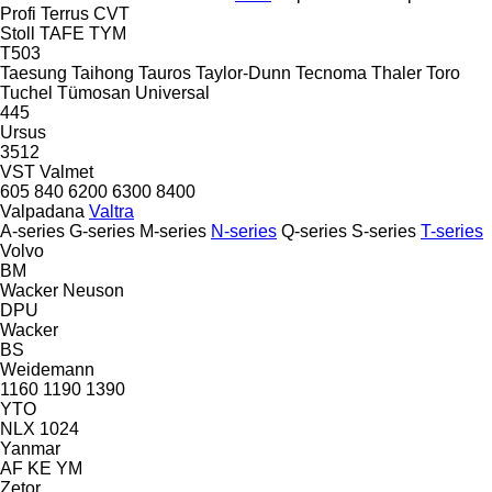
Profi
Terrus CVT
Stoll
TAFE
TYM
T503
Taesung
Taihong
Tauros
Taylor-Dunn
Tecnoma
Thaler
Toro
Tuchel
Tümosan
Universal
445
Ursus
3512
VST
Valmet
605
840
6200
6300
8400
Valpadana
Valtra
A-series
G-series
M-series
N-series
Q-series
S-series
T-series
Volvo
BM
Wacker Neuson
DPU
Wacker
BS
Weidemann
1160
1190
1390
YTO
NLX 1024
Yanmar
AF
KE
YM
Zetor