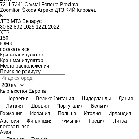
7211
7341
Crystal
Forterra
Proxima
Zoomlion
Škoda
Агрико
ДТЗ
КИЙ
Кировец
K
ЛТЗ
МТЗ Беларус
80
82
892
1025
1221
2022
ХТЗ
150
ЮМЗ
показать все
Кран-манипулятор
Кран-манипулятор
Место расположения
Поиск по радиусу
Кыргызстан
Европа
Норвегия
Великобритания
Нидерланды
Дания
Латвия
Швеция
Португалия
Бельгия
Германия
Испания
Польша
Италия
Ирландия
Австрия
Финляндия
Румыния
Греция
Литва
показать все
Азия