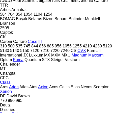
AGCO
Aebi Schmidt
Allgaier
Allis-Chalmers
Antonio Carraro
TTR
Arbos
Armatrac
584
704
854
1054
1104
1254
BOMAG
Başak
Belarus
Bizon
Bobard
Bolinder-Munktell
Branson
2505
Captok
CK
Caroni
Carraro
Case IH
310
500
535
745
844
856
885
956
1056
1255
4210
4230
5120
5130
5140
5150
7120
7210
7220
7240
CS
CVX
Farmall
International
JX
Luxxum
MX
MXM
MXU
Magnum
Maxxum
Optum
Puma
Quantum
STX
Steiger
Vestrum
Challenger
MT
Changfa
CFG
Claas
Ares
Arion
Atles
Atos
Axion
Axos
Celtis
Elios
Nexos
Scorpion
Xerion
DF
David Brown
770
990
995
Deutz
D-series