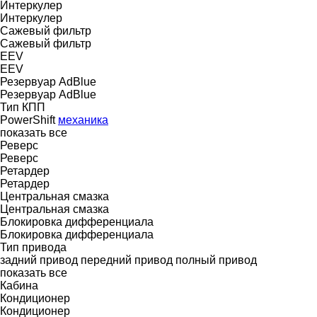
Интеркулер
Интеркулер
Сажевый фильтр
Сажевый фильтр
EEV
EEV
Резервуар AdBlue
Резервуар AdBlue
Тип КПП
PowerShift
механика
показать все
Реверс
Реверс
Ретардер
Ретардер
Центральная смазка
Центральная смазка
Блокировка дифференциала
Блокировка дифференциала
Тип привода
задний привод
передний привод
полный привод
показать все
Кабина
Кондиционер
Кондиционер