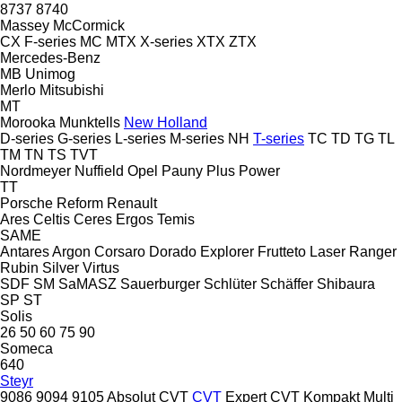
8737
8740
Massey
McCormick
CX
F-series
MC
MTX
X-series
XTX
ZTX
Mercedes-Benz
MB
Unimog
Merlo
Mitsubishi
MT
Morooka
Munktells
New Holland
D-series
G-series
L-series
M-series
NH
T-series
TC
TD
TG
TL
TM
TN
TS
TVT
Nordmeyer
Nuffield
Opel
Pauny
Plus Power
TT
Porsche
Reform
Renault
Ares
Celtis
Ceres
Ergos
Temis
SAME
Antares
Argon
Corsaro
Dorado
Explorer
Frutteto
Laser
Ranger
Rubin
Silver
Virtus
SDF
SM
SaMASZ
Sauerburger
Schlüter
Schäffer
Shibaura
SP
ST
Solis
26
50
60
75
90
Someca
640
Steyr
9086
9094
9105
Absolut CVT
CVT
Expert CVT
Kompakt
Multi