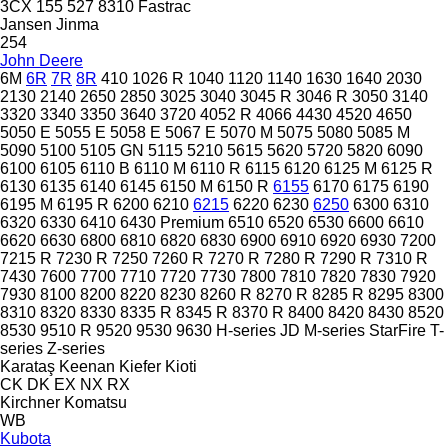
3CX
155
527
8310
Fastrac
Jansen
Jinma
254
John Deere
6M
6R
7R
8R
410
1026 R
1040
1120
1140
1630
1640
2030
2130
2140
2650
2850
3025
3040
3045 R
3046 R
3050
3140
3320
3340
3350
3640
3720
4052 R
4066
4430
4520
4650
5050 E
5055 E
5058 E
5067 E
5070 M
5075
5080
5085 M
5090
5100
5105 GN
5115
5210
5615
5620
5720
5820
6090
6100
6105
6110 B
6110 M
6110 R
6115
6120
6125 M
6125 R
6130
6135
6140
6145
6150 M
6150 R
6155
6170
6175
6190
6195 M
6195 R
6200
6210
6215
6220
6230
6250
6300
6310
6320
6330
6410
6430 Premium
6510
6520
6530
6600
6610
6620
6630
6800
6810
6820
6830
6900
6910
6920
6930
7200
7215 R
7230 R
7250
7260 R
7270 R
7280 R
7290 R
7310 R
7430
7600
7700
7710
7720
7730
7800
7810
7820
7830
7920
7930
8100
8200
8220
8230
8260 R
8270 R
8285 R
8295
8300
8310
8320
8330
8335 R
8345 R
8370 R
8400
8420
8430
8520
8530
9510 R
9520
9530
9630
H-series
JD
M-series
StarFire
T-
series
Z-series
Karataş
Keenan
Kiefer
Kioti
CK
DK
EX
NX
RX
Kirchner
Komatsu
WB
Kubota