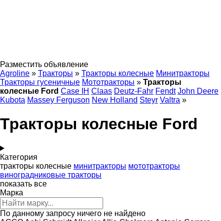
Разместить объявление
Agroline
»
Тракторы
»
Тракторы колесные
Минитракторы
Тракторы гусеничные
Мототракторы
»
Тракторы
колесные Ford
Case IH
Claas
Deutz-Fahr
Fendt
John Deere
Kubota
Massey Ferguson
New Holland
Steyr
Valtra
»
Тракторы колесные Ford
Категория
тракторы колесные
минитракторы
мототракторы
виноградниковые тракторы
показать все
Марка
По данному запросу ничего не найдено