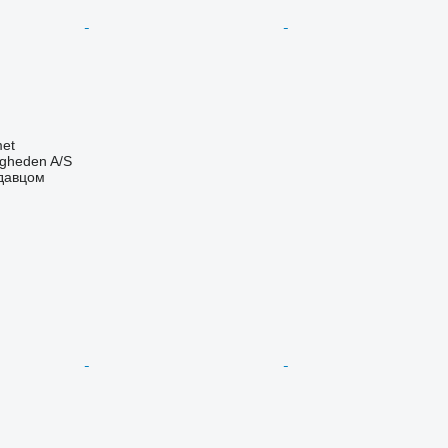
et
ingheden A/S
одавцом