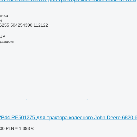
унка
й
6255 504254390 112122
UP
одавцом
0
P44 RE501275 для трактора колесного John Deere 6820 
000 PLN
≈ 1 393 €