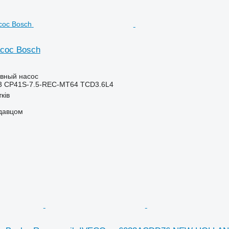
сос Bosch
ивный насос
13 CP41S-7.5-REC-MT64 TCD3.6L4
ків
одавцом