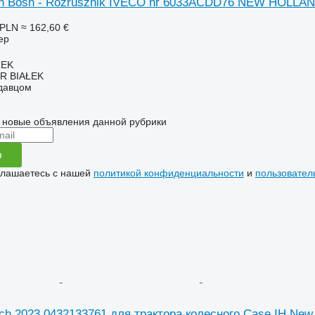
h Bosh - Rozrusznik IVECO nr 6033ACDD76 NEW HOLLAND 
 PLN
≈ 162,60 €
ер
REK
R BIAŁEK
одавцом
 новые объявления данной рубрики
я
глашаетесь с нашей
политикой конфиденциальности
и
пользовател
ch 2023 0432133761 для трактора колесного Case IH New