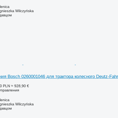
enica
gnieszka Wilczyńska
одавцом
ия Bosch 0260001046 для трактора колесного Deutz-Fahr
00 PLN
≈ 928,90 €
 управления
enica
gnieszka Wilczyńska
одавцом