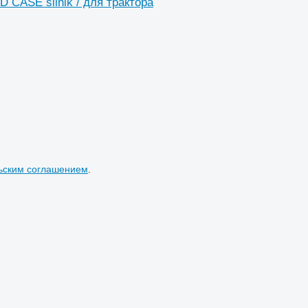
CASE silnik / для трактора
ьским соглашением
.