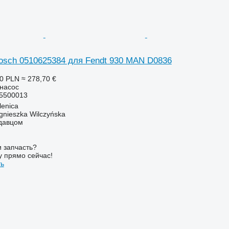
osch 0510625384 для Fendt 930 MAN D0836
00 PLN
≈ 278,70 €
онасос
5500013
enica
gnieszka Wilczyńska
одавцом
 запчасть?
у прямо сейчас!
ть