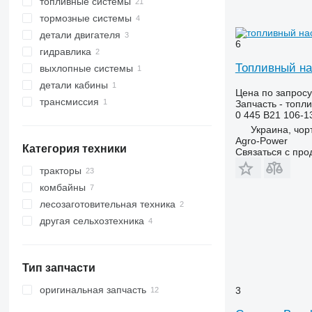
топливные системы
блоки управления
тормозные системы
генераторы
ТНВД
детали двигателя
бортовые компьютеры
топливные насосы
главные тормозные краны
6
гидравлика
стартеры
форсунки
тормозные колодки
фильтры масляные
Топливный на
выхлопные системы
реле
топливные рампы
другие запчасти тормозной
двигатели
гидронасосы
системы
детали кабины
системы радиоуправления
регуляторы давления топлива
гидрораспределители
другие запчасти выхлопной
Цена по запросу
системы
трансмиссия
моторчики печки
Запчасть - топл
0 445 B21 106-
другие запчасти трансмиссии
Украина, чорт
Agro-Power
Категория техники
Связаться с пр
тракторы
комбайны
тракторы колесные
лесозаготовительная техника
зерноуборочные комбайны
другая сельхозтехника
кормоуборочные комбайны
трелевочные тракторы
форвардеры
Тип запчасти
оригинальная запчасть
3