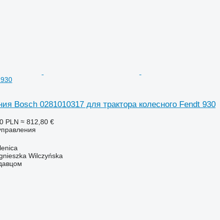
 930
ия Bosch 0281010317 для трактора колесного Fendt 930
00 PLN
≈ 812,80 €
 управления
enica
gnieszka Wilczyńska
одавцом