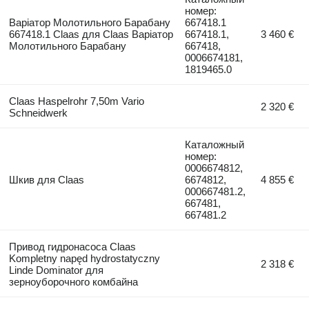
номер:
Варіатор Молотильного Барабану
667418.1
667418.1 Claas для Claas Варіатор
667418.1,
3 460 €
Молотильного Барабану
667418,
0006674181,
1819465.0
Claas Haspelrohr 7,50m Vario
2 320 €
Schneidwerk
Каталожный
номер:
0006674812,
Шкив для Claas
6674812,
4 855 €
000667481.2,
667481,
667481.2
Привод гидронасоса Claas
Kompletny napęd hydrostatyczny
2 318 €
Linde Dominator для
зерноуборочного комбайна