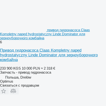
привод гидронасоса Claas
Kompletny napęd hydrostatyczny Linde Dominator для
зерноуборочного комбайна
6
Привод гидронасоса Claas Kompletny napęd
hydrostatyczny Linde Dominator для зерноуборочного
комбайна
233 900 KGS
10 000 PLN
≈ 2 318 €
Запчасть - привод гидронасоса
Польша, Drelów
Optimus
Связаться с продавцом