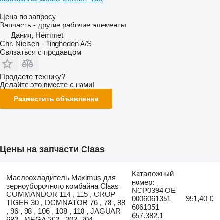
Цена по запросу
Запчасть - другие рабочие элементы
Дания, Hemmet
Chr. Nielsen - Tingheden A/S
Связаться с продавцом
Продаете технику?
Делайте это вместе с нами!
Разместить объявление
Цены на запчасти Claas
Каталожный
Маслоохладитель Maximus для
номер:
зерноуборочного комбайна Claas
NCP0394 OE
COMMANDOR 114 , 115 , CROP
0006061351
951,40 €
TIGER 30 , DOMNATOR 76 , 78 , 88
6061351
, 96 , 98 , 106 , 108 , 118 , JAGUAR
657.382.1
682 , MEGA 202 , 203 ,204