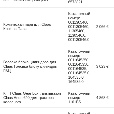
6573821
Каталожный
номер:
0011305460
Коническая пара для Claas
0011305460,
2 066 €
Конічна Пара
11305460,
1130546.0,
001130546.0
Каталожный
номер:
0011645350
Головка блока цилиндров для
0011645350,
Claas Головка блоку циліндрів
3 023 €
001164535,
ГБЦ
001164535.0,
164535.0,
164535.0
КПП Claas Gear box transmission
Каталожный
Claas Arion 640 для трактора
номер:
4 868 €
колесного
1161B5
Каталожный