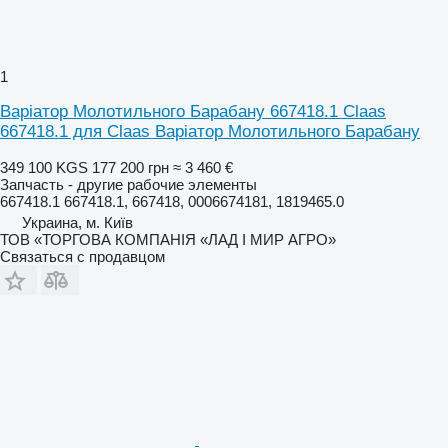
1
Варіатор Молотильного Барабану 667418.1 Claas
667418.1 для Claas Варіатор Молотильного Барабану
349 100 KGS
177 200 грн
≈ 3 460 €
Запчасть - другие рабочие элементы
667418.1 667418.1, 667418, 0006674181, 1819465.0
Украина, м. Київ
ТОВ «ТОРГОВА КОМПАНІЯ «ЛАД І МИР АГРО»
Связаться с продавцом