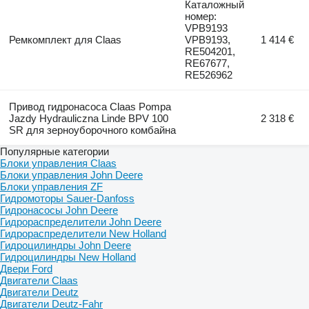
Каталожный
номер:
VPB9193
Ремкомплект для Claas
VPB9193,
1 414 €
RE504201,
RE67677,
RE526962
Привод гидронасоса Claas Pompa
Jazdy Hydrauliczna Linde BPV 100
2 318 €
SR для зерноуборочного комбайна
Популярные категории
Блоки управления Claas
Блоки управления John Deere
Блоки управления ZF
Гидромоторы Sauer-Danfoss
Гидронасосы John Deere
Гидрораспределители John Deere
Гидрораспределители New Holland
Гидроцилиндры John Deere
Гидроцилиндры New Holland
Двери Ford
Двигатели Claas
Двигатели Deutz
Двигатели Deutz-Fahr