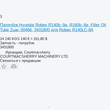
3
Патрубок Hyundai Robex R140lc-9a, R160lc-9a, Filler Oil
Tube Zuac-00466, 3431800 для Robex R140LC-9A
14 140 KGS
140 €
≈ 161,80 $
Запчасть - патрубок
3431800
Ирландия, Courtmacsherry
COURTMACSHERRY MACHINERY LTD
Связаться с продавцом