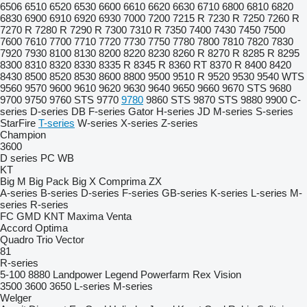
6506
6510
6520
6530
6600
6610
6620
6630
6710
6800
6810
6820
6830
6900
6910
6920
6930
7000
7200
7215 R
7230 R
7250
7260 R
7270 R
7280 R
7290 R
7300
7310 R
7350
7400
7430
7450
7500
7600
7610
7700
7710
7720
7730
7750
7780
7800
7810
7820
7830
7920
7930
8100
8130
8200
8220
8230
8260 R
8270 R
8285 R
8295
8300
8310
8320
8330
8335 R
8345 R
8360 RT
8370 R
8400
8420
8430
8500
8520
8530
8600
8800
9500
9510 R
9520
9530
9540 WTS
9560
9570
9600
9610
9620
9630
9640
9650
9660
9670 STS
9680
9700
9750
9760 STS
9770
9780
9860 STS
9870 STS
9880
9900
C-
series
D-series
DB
F-series
Gator
H-series
JD
M-series
S-series
StarFire
T-series
W-series
X-series
Z-series
Champion
3600
D series
PC
WB
KT
Big M
Big Pack
Big X
Comprima
ZX
A-series
B-series
D-series
F-series
GB-series
K-series
L-series
M-
series
R-series
FC
GMD
KNT
Maxima
Venta
Accord
Optima
Quadro
Trio
Vector
81
R-series
5-100
8880
Landpower
Legend
Powerfarm
Rex
Vision
3500
3600
3650
L-series
M-series
Welger