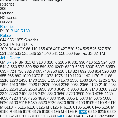
R-series
806
Hyundai
HX-series
HX220
R-series
R130
R140
R160
Robex
844
955
1055
S-series
SXG
TA
TG
TU
TX
2CX
3CX
4CX
86
110
155
406
407
427
520
524
525
526
527
530
531
532
533
535
536
537
540
541
550
560
Fastrac
JS
JZ
TM
John Deere
6M
6R
7R
8R
310 G
310 J
310 K
310S K
331
336
410
512
524
530
544 J
550
572
580
582
590
592
620R
622R
625R
630F
630R
635D
635F
724
730
732i
740A
740i
750
810
818
824
832
850
854
920
930
955
965
980
1040
1070 E
1072
1075
1110
1120
1140
1170 E
1188
1210
1270
1450
1470
1510 E
1550
1570
1590
1630
1640
1725
1780
1890
1910
1950
2026 R
2030
2054
2058
2064
2066
2130
2140
2254
2256
2264
2520
2650
2850
3040
3045 R
3050
3130
3140
3200
3320
3340
3350
3400
3415
3420
3640
3650
3720
3800
4040
4055
4430
4650
4720
4730
4755
4830
4930
4940
5055 E
5070 M
5075
5080
5090
5100
5115
5430i
5620
5720
5820
6090
6100
6105
6110 B
6110
M
6110 R
6115
6120
6125 M
6125 R
6130
6135
6140
6145
6150 M
6150 R
6155
6170
6175
6190
6195 M
6195 R
6200
6210
6215
6220
6230
6250
6300
6310
6320
6330
6400
6410
6420 S
6430 Premium