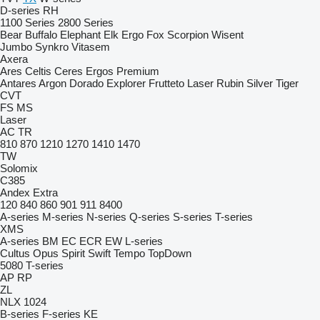
D-series
RH
1100 Series
2800 Series
Bear
Buffalo
Elephant
Elk
Ergo
Fox
Scorpion
Wisent
Jumbo
Synkro
Vitasem
Axera
Ares
Celtis
Ceres
Ergos
Premium
Antares
Argon
Dorado
Explorer
Frutteto
Laser
Rubin
Silver
Tiger
CVT
FS
MS
Laser
AC
TR
810
870
1210
1270
1410
1470
TW
Solomix
C385
Andex
Extra
120
840
860
901
911
8400
A-series
M-series
N-series
Q-series
S-series
T-series
XMS
A-series
BM
EC
ECR
EW
L-series
Cultus
Opus
Spirit
Swift
Tempo
TopDown
5080
T-series
AP
RP
ZL
NLX 1024
B-series
F-series
KE