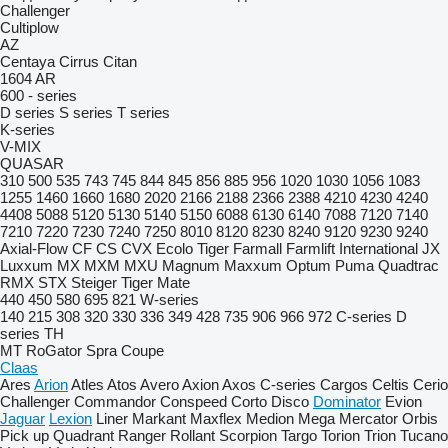
Challenger
Cultiplow
AZ
Centaya
Cirrus
Citan
1604
AR
600 - series
D series
S series
T series
K-series
V-MIX
QUASAR
310
500
535
743
745
844
845
856
885
956
1020
1030
1056
1083
1255
1460
1660
1680
2020
2166
2188
2366
2388
4210
4230
4240
4408
5088
5120
5130
5140
5150
6088
6130
6140
7088
7120
7140
7210
7220
7230
7240
7250
8010
8120
8230
8240
9120
9230
9240
Axial-Flow
CF
CS
CVX
Ecolo Tiger
Farmall
Farmlift
International
JX
Luxxum
MX
MXM
MXU
Magnum
Maxxum
Optum
Puma
Quadtrac
RMX
STX
Steiger
Tiger Mate
440
450
580
695
821
W-series
140
215
308
320
330
336
349
428
735
906
966
972
C-series
D
series
TH
MT
RoGator
Spra Coupe
Claas
Ares
Arion
Atles
Atos
Avero
Axion
Axos
C-series
Cargos
Celtis
Cerio
Challenger
Commandor
Conspeed
Corto
Disco
Dominator
Evion
Jaguar
Lexion
Liner
Markant
Maxflex
Medion
Mega
Mercator
Orbis
Pick up
Quadrant
Ranger
Rollant
Scorpion
Targo
Torion
Trion
Tucano