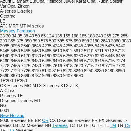
Azurit
Diamant
EurOpal
Heliodor
Juwel
Karat
Opal
Rubin
Solitair
VariOpal
Zirkon
A-series
L-series
Geotrac
LE
ATJ
MRT
MT
M series
Massey Ferguson
23
30
34
35
38
40
50
65
124
135
165
168
185
188
240
265
275
285
290
365
375
390
399
575
590
595
675
690
698
2190
2640
3060
3080
3085
3095
3640
3645
4235
4245
4255
4345
4355
5425
5435
5440
5445
5450
5455
5460
5465
5610
5611
5612
5710
5711
5712
5713
6140
6150
6170
6180
6190
6245
6255
6260
6270
6290
6445
6455
6460
6465
6475
6480
6485
6490
6495
6499
6713
6715
6716
7274
7278
7465
7475
7480
7495
7616
7618
7620
7716
7718
7719
7720
7722
7724
7726
8110
8140
8150
8220
8240
8250
8280
8480
8650
8660
8670
8690
8737
9280
9380
9407
9690
TR200
TR250
CX
F-series
MC
MTX
X-series
XTX
ZTX
A-Class
P-series
TF
D-series
L-series
MT
NG
6001
New Holland
8030
B-series
BB
BR
CR
CX
D-series
E-series
FR
FX
G-series
L-
series
LB
LM
M-series
NH
T-series
TC
TD
TF
TG
TH
TL
TM
TN
TS
TVT
TX
W-series