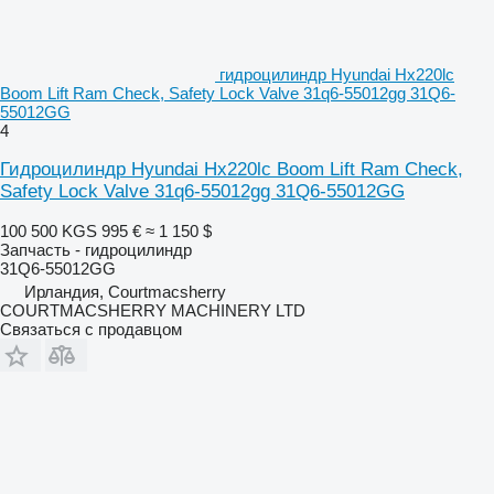
гидроцилиндр Hyundai Hx220lc
Boom Lift Ram Check, Safety Lock Valve 31q6-55012gg 31Q6-
55012GG
4
Гидроцилиндр Hyundai Hx220lc Boom Lift Ram Check,
Safety Lock Valve 31q6-55012gg 31Q6-55012GG
100 500 KGS
995 €
≈ 1 150 $
Запчасть - гидроцилиндр
31Q6-55012GG
Ирландия, Courtmacsherry
COURTMACSHERRY MACHINERY LTD
Связаться с продавцом