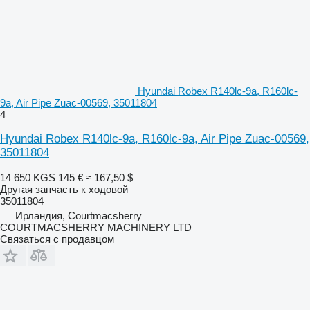
Hyundai Robex R140lc-9a, R160lc-
9a, Air Pipe Zuac-00569, 35011804
4
Hyundai Robex R140lc-9a, R160lc-9a, Air Pipe Zuac-00569,
35011804
14 650 KGS
145 €
≈ 167,50 $
Другая запчасть к ходовой
35011804
Ирландия, Courtmacsherry
COURTMACSHERRY MACHINERY LTD
Связаться с продавцом