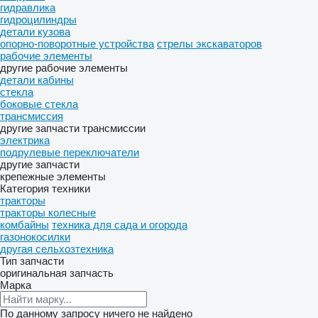
гидравлика
гидроцилиндры
детали кузова
опорно-поворотные устройства
стрелы экскаваторов
рабочие элементы
другие рабочие элементы
детали кабины
стекла
боковые стекла
трансмиссия
другие запчасти трансмиссии
электрика
подрулевые переключатели
другие запчасти
крепежные элементы
Категория техники
тракторы
тракторы колесные
комбайны
техника для сада и огорода
газонокосилки
другая сельхозтехника
Тип запчасти
оригинальная запчасть
Марка
По данному запросу ничего не найдено