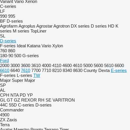
Variant
Vario
Xerion
C-series
LF
990
995
BF
D-series
Agrofarm
Agroplus
Agrostar
Agrotron
DX series
D series
HD
K
series
M series
TopLiner
SL
D-series
F-series
Ideal
Katana
Vario
Xylon
760
860
180-90
500
G-series
Ford
2000
3000
3600
3610
4000
4110
4600
4610
5000
5600
5610
6600
6610
6640
7610
7700
7710
8210
8340
8630
County
Dexta
E-series
F-series
L-series
TW
Major
Super Major
SP
AL
CPH
NTA
PD
YP
GL
GT
GZ
REXOR
RH
SE
VARITRON
44C
55D
C-series
D-series
Commander
4900
ZX
Zaxis
Terra
Avatar
Maestro
Pronto
Terrano
Tiger