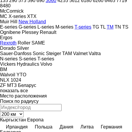
135
290
575
590
690
3060
4255
5612
6180
6260
6465
7719
8480
McCormick
MC
X-series
XTX
Muir Hill
New Holland
E-series
G-series
L-series
M-series
T-series
TG
TL
TM
TN
TS
Ognibene
Plessey
Renault
Ergos
Rexroth
Roller
SAME
Dorado
Silver
Sauer-Danfoss
Sonic
Steiger
TAM
Valmet
Valtra
N-series
S-series
T-series
Vickers Hydraulics
Volvo
BM
Walvoil
YTO
NLX 1024
ZF
МТЗ Беларус
показать все
Место расположения
Поиск по радиусу
Кыргызстан
Европа
Ирландия
Польша
Дания
Литва
Германия