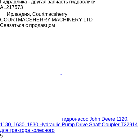
Гидравлика - другая запчасть гидравлики
AL217573
Ирландия, Courtmacsherry
COURTMACSHERRY MACHINERY LTD
Связаться с продавцом
гидронасос John Deere 1120,
1130, 1630, 1830 Hydraulic Pump Drive Shaft Coupler T22914
для трактора колесного
5