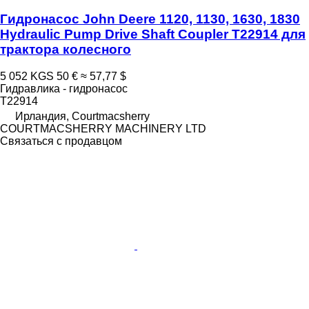
Гидронасос John Deere 1120, 1130, 1630, 1830
Hydraulic Pump Drive Shaft Coupler T22914 для
трактора колесного
5 052 KGS
50 €
≈ 57,77 $
Гидравлика - гидронасос
T22914
Ирландия, Courtmacsherry
COURTMACSHERRY MACHINERY LTD
Связаться с продавцом