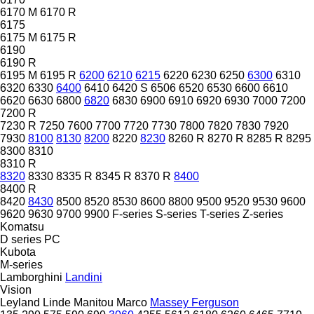
6170 M
6170 R
6175
6175 M
6175 R
6190
6190 R
6195 M
6195 R
6200
6210
6215
6220
6230
6250
6300
6310
6320
6330
6400
6410
6420 S
6506
6520
6530
6600
6610
6620
6630
6800
6820
6830
6900
6910
6920
6930
7000
7200
7200 R
7230 R
7250
7600
7700
7720
7730
7800
7820
7830
7920
7930
8100
8130
8200
8220
8230
8260 R
8270 R
8285 R
8295
8300
8310
8310 R
8320
8330
8335 R
8345 R
8370 R
8400
8400 R
8420
8430
8500
8520
8530
8600
8800
9500
9520
9530
9600
9620
9630
9700
9900
F-series
S-series
T-series
Z-series
Komatsu
D series
PC
Kubota
M-series
Lamborghini
Landini
Vision
Leyland
Linde
Manitou
Marco
Massey Ferguson