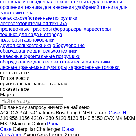
посевная и посадочная техника
техника для полива и
орошения
техника для внесения удобрений
техника для
заготовки сена
сельскохозяйственные погрузчики
лесозаготовительная техника
трелевочные тракторы
форвардеры
харвестеры
техника для сада и огорода
тракторы газонокосилки
другая сельхозтехника
оборудование
оборудование для сельхозтехники
навесные фронтальные погрузчики
оборудование для лесозаготовительной техники
лесные краны-манипуляторы
харвестерные головки
показать все
Тип запчасти
оригинальная запчасть
аналог
показать все
Марка
По данному запросу ничего не найдено
AGCO
AP
Allis-Chalmers
Boschung
CNH
Carraro
Case IH
310
956
1056
4210
4230
5120
5130
5140
5150
CVX
MX
MXM
MXU
Maxxum
Optum
Puma
Case
Caterpillar
Challenger
Claas
Ares
Arion
Axion
Axos
Lexion
Xerion