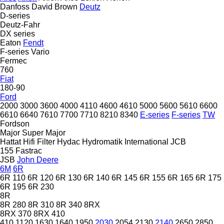
Danfoss
David Brown
Deutz
D-series
Deutz-Fahr
DX series
Eaton
Fendt
F-series
Vario
Fermec
760
Fiat
180-90
Ford
2000
3000
3600
4000
4110
4600
4610
5000
5600
5610
6600
6610
6640
7610
7700
7710
8210
8340
E-series
F-series
TW
Fordson
Major
Super Major
Hattat
Hifi Filter
Hydac
Hydromatik
International
JCB
155
Fastrac
JSB
John Deere
6M
6R
6R 110
6R 120
6R 130
6R 140
6R 145
6R 155
6R 165
6R 175
6R 195
6R 230
8R
8R 280
8R 310
8R 340
8RX
8RX 370
8RX 410
410
1120
1630
1640
1950
2030
2054
2130
2140
2650
2850