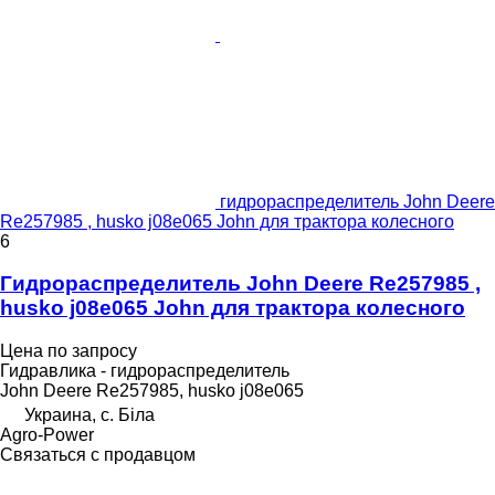
гидрораспределитель John Deere
Re257985 , husko j08e065 John для трактора колесного
6
Гидрораспределитель John Deere Re257985 ,
husko j08e065 John для трактора колесного
Цена по запросу
Гидравлика - гидрораспределитель
John Deere Re257985, husko j08e065
Украина, с. Біла
Agro-Power
Связаться с продавцом