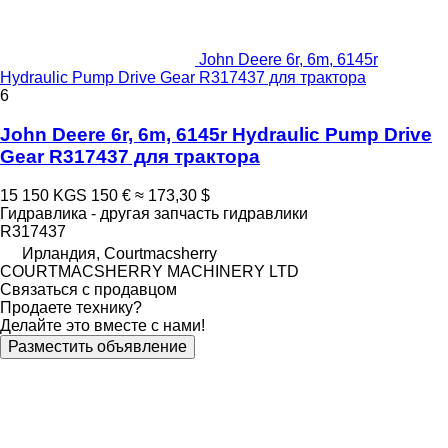
John Deere 6r, 6m, 6145r
Hydraulic Pump Drive Gear R317437 для трактора
6
John Deere 6r, 6m, 6145r Hydraulic Pump Drive
Gear R317437 для трактора
15 150 KGS
150 €
≈ 173,30 $
Гидравлика - другая запчасть гидравлики
R317437
Ирландия, Courtmacsherry
COURTMACSHERRY MACHINERY LTD
Связаться с продавцом
Продаете технику?
Делайте это вместе с нами!
Разместить объявление