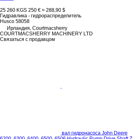
25 260 KGS
250 €
≈ 288,90 $
Гидравлика - гидрораспределитель
Husco 58058
Ирландия, Courtmacsherry
COURTMACSHERRY MACHINERY LTD
Связаться с продавцом
вал гидронасоса John Deere
6200, 6300, 6400, 6500, 6506 Hydraulic Pump Drive Shaft Z