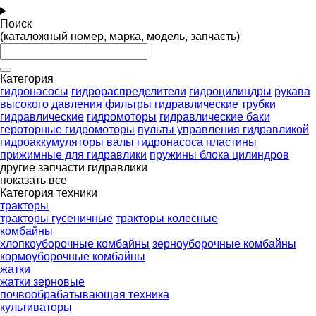
Поиск
(каталожный номер, марка, модель, запчасть)
Категория
гидронасосы
гидрораспределители
гидроцилиндры
рукава
высокого давления
фильтры гидравлические
трубки
гидравлические
гидромоторы
гидравлические баки
героторные гидромоторы
пульты управления гидравликой
гидроаккумуляторы
валы гидронасоса
пластины
прижимные для гидравлики
пружины блока цилиндров
другие запчасти гидравлики
показать все
Категория техники
тракторы
тракторы гусеничные
тракторы колесные
комбайны
хлопкоуборочные комбайны
зерноуборочные комбайны
кормоуборочные комбайны
жатки
жатки зерновые
почвообрабатывающая техника
культиваторы