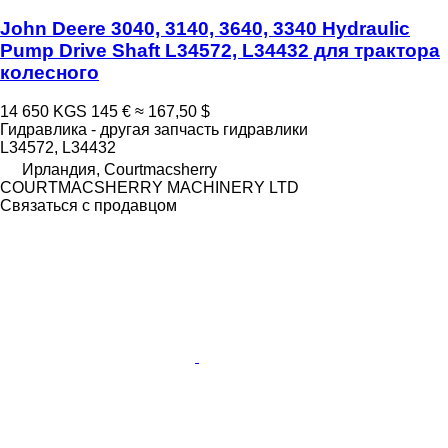
John Deere 3040, 3140, 3640, 3340 Hydraulic
Pump Drive Shaft L34572, L34432 для трактора
колесного
14 650 KGS
145 €
≈ 167,50 $
Гидравлика - другая запчасть гидравлики
L34572, L34432
Ирландия, Courtmacsherry
COURTMACSHERRY MACHINERY LTD
Связаться с продавцом